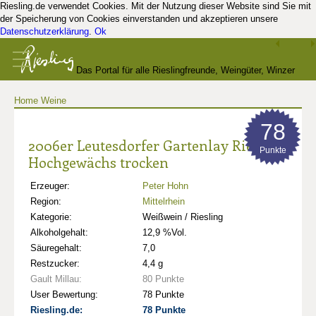
Riesling.de verwendet Cookies. Mit der Nutzung dieser Website sind Sie mit
der Speicherung von Cookies einverstanden und akzeptieren unsere
Datenschutzerklärung
.
Ok
Das Portal für alle Rieslingfreunde, Weingüter, Winzer
Home
Weine
und Kenner
78
2006er Leutesdorfer Gartenlay Riesling
Punkte
Hochgewächs trocken
Erzeuger:
Peter Hohn
Region:
Mittelrhein
Kategorie:
Weißwein / Riesling
Alkoholgehalt:
12,9 %Vol.
Säuregehalt:
7,0
Restzucker:
4,4 g
Gault Millau:
80 Punkte
User Bewertung:
78 Punkte
Riesling.de:
78 Punkte