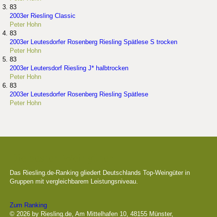
83
2003er Riesling Classic
Peter Hohn
83
2003er Leutesdorfer Rosenberg Riesling Spätlese S trocken
Peter Hohn
83
2003er Leutersdorf Riesling J* halbtrocken
Peter Hohn
83
2003er Leutesdorfer Rosenberg Riesling Spätlese
Peter Hohn
Die besten Weingüter
Das Riesling.de-Ranking gliedert Deutschlands Top-Weingüter in
Gruppen mit vergleichbarem Leistungsniveau.
Zum Ranking
© 2026 by Riesling.de, Am Mittelhafen 10, 48155 Münster,