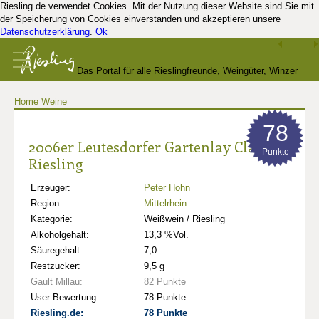
Riesling.de verwendet Cookies. Mit der Nutzung dieser Website sind Sie mit
der Speicherung von Cookies einverstanden und akzeptieren unsere
Datenschutzerklärung
.
Ok
Das Portal für alle Rieslingfreunde, Weingüter, Winzer
Home
Weine
und Kenner
78
2006er Leutesdorfer Gartenlay Classic
Punkte
Riesling
Erzeuger:
Peter Hohn
Region:
Mittelrhein
Kategorie:
Weißwein / Riesling
Alkoholgehalt:
13,3 %Vol.
Säuregehalt:
7,0
Restzucker:
9,5 g
Gault Millau:
82 Punkte
User Bewertung:
78 Punkte
Riesling.de:
78 Punkte