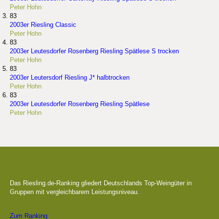
Peter Hohn
83
2003er Riesling Classic
Peter Hohn
83
2003er Leutesdorfer Rosenberg Riesling Spätlese S trocken
Peter Hohn
83
2003er Leutersdorf Riesling J* halbtrocken
Peter Hohn
83
2003er Leutesdorfer Rosenberg Riesling Spätlese
Peter Hohn
Die besten Weingüter
Das Riesling.de-Ranking gliedert Deutschlands Top-Weingüter in
Gruppen mit vergleichbarem Leistungsniveau.
Zum Ranking