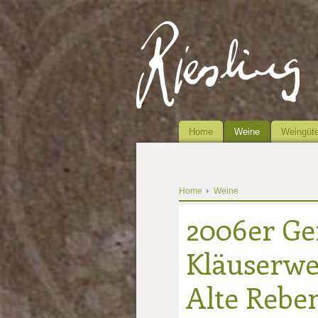
Home
Weine
Weingüte
Home
Weine
2006er Ge
Kläuserwe
Alte Rebe