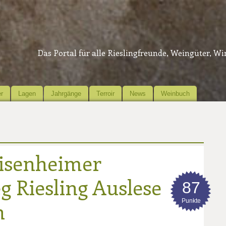
Das Portal für alle Rieslingfreunde, Weingüter, W
r
Lagen
Jahrgänge
Terroir
News
Weinbuch
isenheimer
g Riesling Auslese
87
Punkte
n