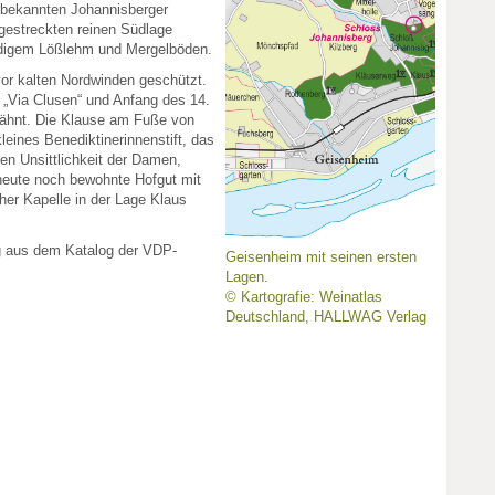
s bekannten Johannisberger
gestreckten reinen Südlage
ndigem Lößlehm und Mergelböden.
vor kalten Nordwinden geschützt.
 „Via Clusen“ und Anfang des 14.
wähnt. Die Klause am Fuße von
leines Benediktinerinnenstift, das
en Unsittlichkeit der Damen,
heute noch bewohnte Hofgut mit
er Kapelle in der Lage Klaus
g aus dem Katalog der VDP-
Geisenheim mit seinen ersten
Lagen.
© Kartografie: Weinatlas
Deutschland, HALLWAG Verlag