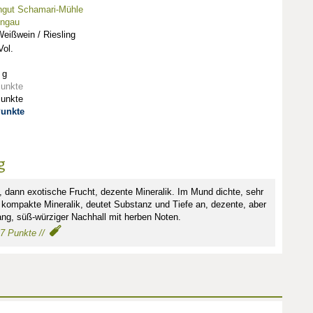
ngut Schamari-Mühle
ingau
eißwein / Riesling
ol.
 g
Punkte
Punkte
Punkte
g
e, dann exotische Frucht, dezente Mineralik. Im Mund dichte, sehr
i kompakte Mineralik, deutet Substanz und Tiefe an, dezente, aber
ng, süß-würziger Nachhall mit herben Noten.
87 Punkte //