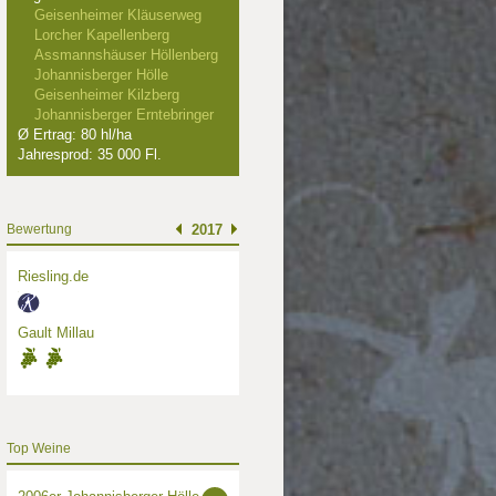
Geisenheimer Kläuserweg
Lorcher Kapellenberg
Assmannshäuser Höllenberg
Johannisberger Hölle
Geisenheimer Kilzberg
Johannisberger Erntebringer
Ø Ertrag: 80 hl/ha
Jahresprod: 35 000 Fl.
Bewertung
2017
Riesling.de
Gault Millau
Top Weine