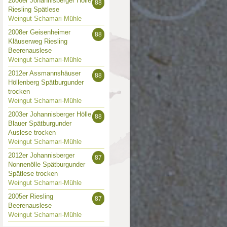
2006er Johannisberger Hölle
88
Riesling Spätlese
Weingut Schamari-Mühle
2008er Geisenheimer
88
Kläuserweg Riesling
Beerenauslese
Weingut Schamari-Mühle
2012er Assmannshäuser
88
Höllenberg Spätburgunder
trocken
Weingut Schamari-Mühle
2003er Johannisberger Hölle
88
Blauer Spätburgunder
Auslese trocken
Weingut Schamari-Mühle
2012er Johannisberger
87
Nonnenölle Spätburgunder
Spätlese trocken
Weingut Schamari-Mühle
2005er Riesling
87
Beerenauslese
Weingut Schamari-Mühle