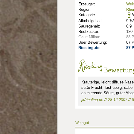
Erzeuger:
Wei
Region:
Rhe
Kategorie:
W
Alkoholgehalt:
9 %V
Säuregehalt:
6,9
Restzucker:
120,
Gault Millau:
88 
User Bewertung:
87 
Riesling.de:
87 
Bewertun
nkte: 1
Kräuterige, leicht diffuse Nas
süße Frucht, fast üppig, dabe
animierende Säure, guter Abga
unkte: 2
au Punkte: 2
jk/riesling.de // 28.12.2007 // 
Weingut