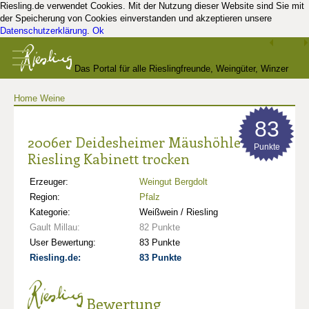
Riesling.de verwendet Cookies. Mit der Nutzung dieser Website sind Sie mit
der Speicherung von Cookies einverstanden und akzeptieren unsere
Datenschutzerklärung
.
Ok
Das Portal für alle Rieslingfreunde, Weingüter, Winzer
Home
Weine
und Kenner
83
2006er Deidesheimer Mäushöhle
Punkte
Riesling Kabinett trocken
Erzeuger:
Weingut Bergdolt
Region:
Pfalz
Kategorie:
Weißwein / Riesling
Gault Millau:
82 Punkte
User Bewertung:
83 Punkte
Riesling.de:
83 Punkte
Bewertung