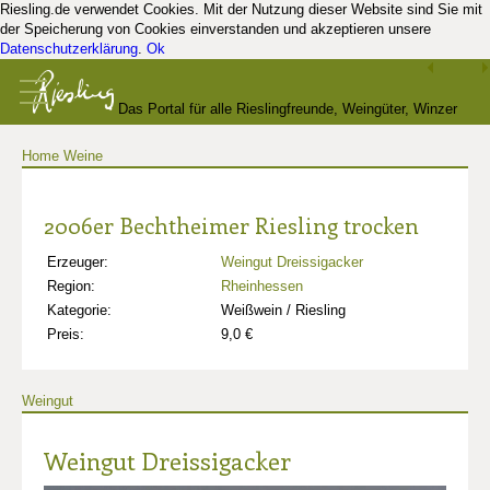
Riesling.de verwendet Cookies. Mit der Nutzung dieser Website sind Sie mit
der Speicherung von Cookies einverstanden und akzeptieren unsere
Datenschutzerklärung
.
Ok
Das Portal für alle Rieslingfreunde, Weingüter, Winzer
Home
Weine
und Kenner
2006er Bechtheimer Riesling trocken
Erzeuger:
Weingut Dreissigacker
Region:
Rheinhessen
Kategorie:
Weißwein / Riesling
Preis:
9,0 €
Weingut
Weingut Dreissigacker