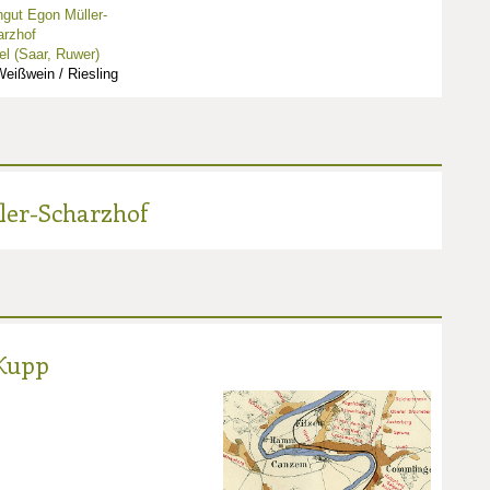
gut Egon Müller-
arzhof
l (Saar, Ruwer)
eißwein / Riesling
ler-Scharzhof
 Kupp