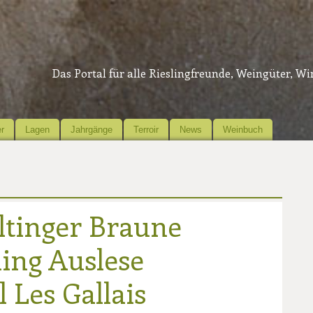
Das Portal für alle Rieslingfreunde, Weingüter, W
r
Lagen
Jahrgänge
Terroir
News
Weinbuch
ltinger Braune
ling Auslese
 Les Gallais