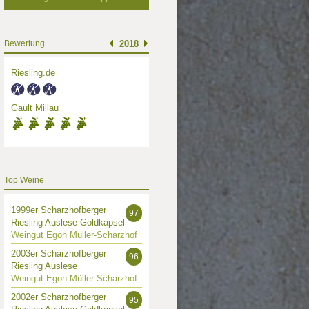
Bewertung
2018
Riesling.de
Gault Millau
Top Weine
1999er Scharzhofberger
97
Riesling Auslese Goldkapsel
Weingut Egon Müller-Scharzhof
2003er Scharzhofberger
96
Riesling Auslese
Weingut Egon Müller-Scharzhof
2002er Scharzhofberger
95