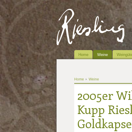
Home
Weine
Weingüte
Home
Weine
2005er Wi
Kupp Ries
Goldkapsel