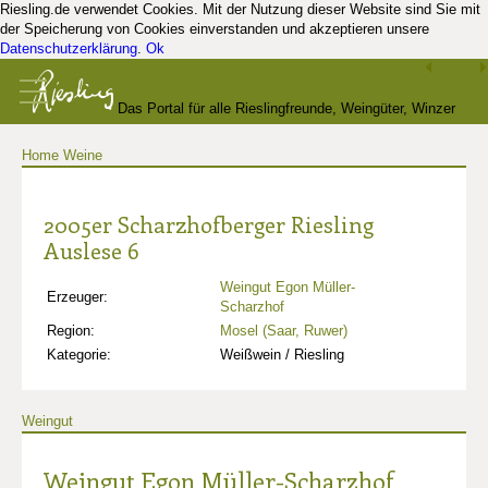
Riesling.de verwendet Cookies. Mit der Nutzung dieser Website sind Sie mit
der Speicherung von Cookies einverstanden und akzeptieren unsere
Datenschutzerklärung
.
Ok
Das Portal für alle Rieslingfreunde, Weingüter, Winzer
Home
Weine
und Kenner
2005er Scharzhofberger Riesling
Auslese 6
Weingut Egon Müller-
Erzeuger:
Scharzhof
Region:
Mosel (Saar, Ruwer)
Kategorie:
Weißwein / Riesling
Weingut
Weingut Egon Müller-Scharzhof