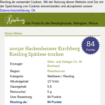
Riesling.de verwendet Cookies. Mit der Nutzung dieser Website sind Sie mit
der Speicherung von Cookies einverstanden und akzeptieren unsere
Datenschutzerklärung
.
Ok
Das Portal für alle Rieslingfreunde, Weingüter, Winzer
Home
Weine
und Kenner
84
2005er Hackenheimer Kirchberg
Punkte
Riesling Spätlese trocken
Wein- und Sektgut Ch. W.
Erzeuger:
Bernhard
Region:
Rheinhessen
Kategorie:
Weißwein / Riesling
Alkoholgehalt:
13 %Vol.
Säuregehalt:
5,9
Restzucker:
5 g
User Bewertung:
84 Punkte
Riesling.de:
84 Punkte