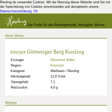
Riesling.de verwendet Cookies. Mit der Nutzung dieser Website sind Sie mit
der Speicherung von Cookies einverstanden und akzeptieren unsere
Datenschutzerklärung
.
Ok
Das Portal für alle Rieslingfreunde, Weingüter, Winzer
Home
Weine
und Kenner
2005er Göttweiger Berg Riesling
Erzeuger:
Winzerhof Müller
Region:
Kremstal
Kategorie:
Weißwein / Riesling
Alkoholgehalt:
12,8 %Vol.
Säuregehalt:
7,1
Restzucker:
4,8 g
Weingut