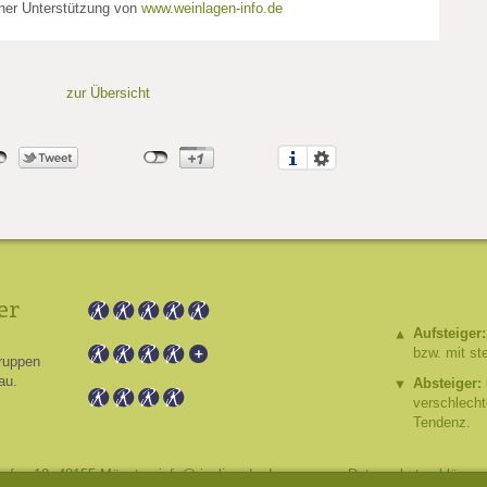
cher Unterstützung von
www.weinlagen-info.de
zur Übersicht
er
Aufsteiger:
bzw. mit st
ruppen
au.
Absteiger:
verschlech
Tendenz.
hafen 10, 48155 Münster,
info@riesling.de
,
Impressum
,
Datenschutzerklärung