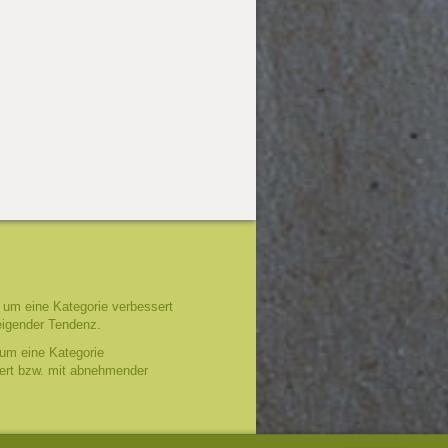
um eine Kategorie verbessert
eigender Tendenz.
um eine Kategorie
tert bzw. mit abnehmender