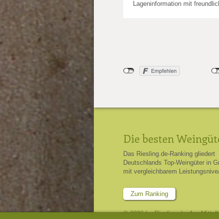
Lageninformation mit freundli
Die besten Weingüt
Das Riesling.de-Ranking gliedert
Deutschlands Top-Weingüter in G
mit vergleichbarem Leistungsnive
Zum Ranking
© 2026 by Riesling.de, Am Mittel