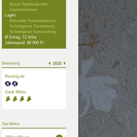
Blauer Spätburgunder
Gewürztraminer
Lagen:
Birkweiler Kastanienbusch
Schweigener Sonnenberg
Schweigener Kammerberg
Ø Ertrag: 72 hl/ha
Jahresprod: 90 000 Fl.
Bewertung
2018
Riesling.de
Gault Millau
Top Weine