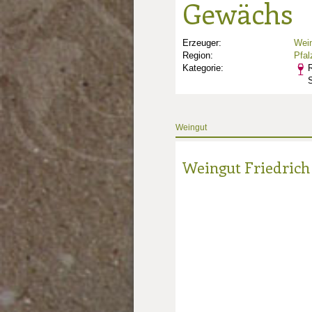
Gewächs
Erzeuger:
Wein
Region:
Pfal
Kategorie:
R
Weingut
Weingut Friedrich
nkte: 2
e Punkte: 2
unkte: 4
au Punkte: 4
Millau Punkte: 4
lt-Millau Punkte: 4