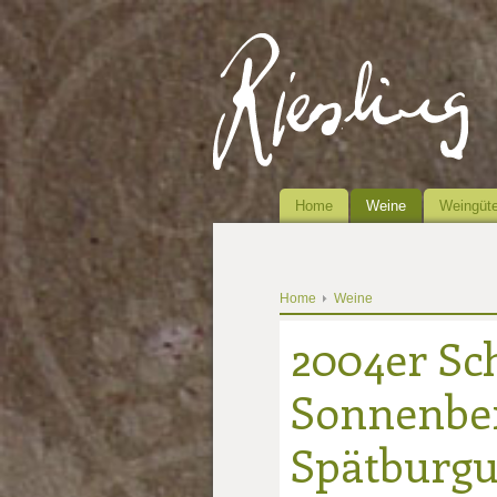
Home
Weine
Weingüte
Home
Weine
2004er Sc
Sonnenbe
Spätburgu