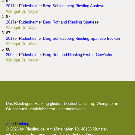
87
2017er Rüdesheimer Berg Schlossberg Riesling Auslese
Weingut Dr. Nägler
87
2017er Rüdesheimer Berg Rottland Riesling Spätlese
Weingut Dr. Nägler
87
2017er Rüdesheimer Berg Schlossberg Riesling Spätlese trocken
Weingut Dr. Nägler
86
2002er Rüdesheimer Berg Rottland Riesling Erstes Gewächs
Weingut Dr. Nägler
Die besten Weingüter
Das Riesling.de-Ranking gliedert Deutschlands Top-Weingüter in
Gruppen mit vergleichbarem Leistungsniveau.
Zum Ranking
© 2026 by Riesling.de, Am Mittelhafen 10, 48155 Münster,
info@riesling.de
,
Impressum
,
Datenschutzerklärung