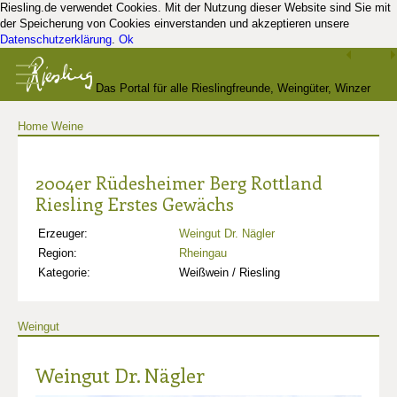
Riesling.de verwendet Cookies. Mit der Nutzung dieser Website sind Sie mit
der Speicherung von Cookies einverstanden und akzeptieren unsere
Datenschutzerklärung
.
Ok
Das Portal für alle Rieslingfreunde, Weingüter, Winzer
Home
Weine
und Kenner
2004er Rüdesheimer Berg Rottland
Riesling Erstes Gewächs
Erzeuger:
Weingut Dr. Nägler
Region:
Rheingau
Kategorie:
Weißwein / Riesling
Weingut
Weingut Dr. Nägler