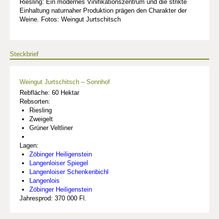
Riesling: Ein modernes Vinifikationszentrum und die strikte
Einhaltung naturnaher Produktion prägen den Charakter der
Weine. Fotos: Weingut Jurtschitsch
Steckbrief
Weingut Jurtschitsch – Sonnhof
Rebfläche: 60 Hektar
Rebsorten:
Riesling
Zweigelt
Grüner Veltliner
Lagen:
Zöbinger Heiligenstein
Langenloiser Spiegel
Langenloiser Schenkenbichl
Langenlois
Zöbinger Heiligenstein
Jahresprod: 370 000 Fl.