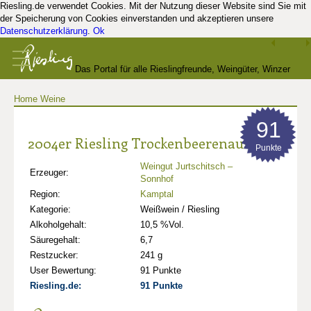
Riesling.de verwendet Cookies. Mit der Nutzung dieser Website sind Sie mit
der Speicherung von Cookies einverstanden und akzeptieren unsere
Datenschutzerklärung
.
Ok
Das Portal für alle Rieslingfreunde, Weingüter, Winzer
Home
Weine
und Kenner
91
2004er Riesling Trockenbeerenauslese
Punkte
Weingut Jurtschitsch –
Erzeuger:
Sonnhof
Region:
Kamptal
Kategorie:
Weißwein / Riesling
Alkoholgehalt:
10,5 %Vol.
Säuregehalt:
6,7
Restzucker:
241 g
User Bewertung:
91 Punkte
Riesling.de:
91 Punkte