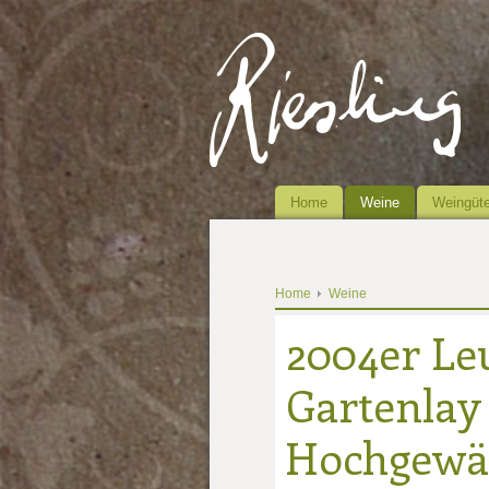
Home
Weine
Weingüte
Home
Weine
2004er Le
Gartenlay 
Hochgewä