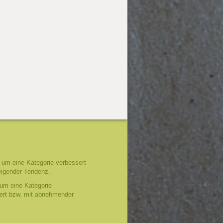
um eine Kategorie verbessert
eigender Tendenz.
um eine Kategorie
tert bzw. mit abnehmender