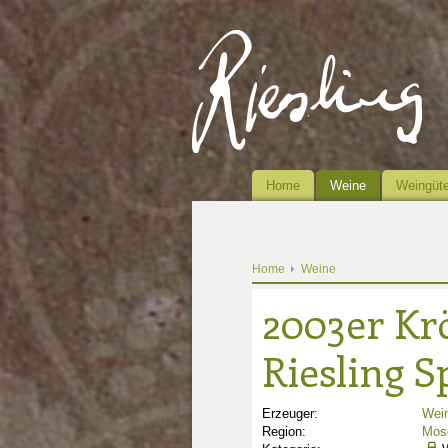
Home
Weine
Weingüte
Home
Weine
2003er Krö
Riesling S
Erzeuger:
Wein
Region:
Mose