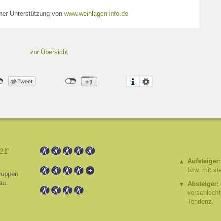
cher Unterstützung von
www.weinlagen-info.de
zur Übersicht
er
Aufsteiger:
bzw. mit st
ruppen
au.
Absteiger:
verschlech
Tendenz.