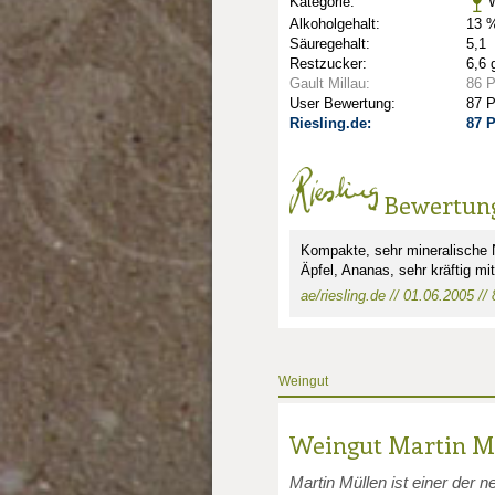
Kategorie:
W
Alkoholgehalt:
13 %
Säuregehalt:
5,1
Restzucker:
6,6 
Gault Millau:
86 
User Bewertung:
87 
Riesling.de:
87 
Bewertun
nkte: 1.5
Kompakte, sehr mineralische N
Äpfel, Ananas, sehr kräftig mit
ae/riesling.de // 01.06.2005 //
unkte: 3
au Punkte: 3
Millau Punkte: 3
Weingut
Weingut Martin M
Martin Müllen ist einer der 