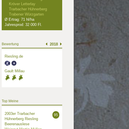
Kröver Letterlay
Trarbacher Hühnerberg
Trabener Würzgarten
Ø Ertrag: 71 hl/ha
Jahresprod: 32 000 Fl.
Bewertung
2018
Riesling.de
Gault Millau
Top Weine
2003er Trarbacher
95
Hühnerberg Riesling
Beerenauslese