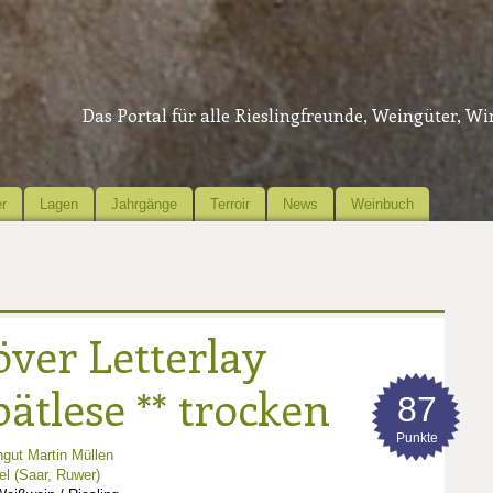
Das Portal für alle Rieslingfreunde, Weingüter, W
r
Lagen
Jahrgänge
Terroir
News
Weinbuch
ver Letterlay
pätlese ** trocken
87
Punkte
gut Martin Müllen
l (Saar, Ruwer)