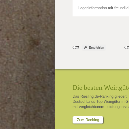
Lageninformation mit freundli
Die besten Weingüt
Das Riesling.de-Ranking gliedert
Deutschlands Top-Weingüter in G
mit vergleichbarem Leistungsnive
Zum Ranking