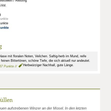
eißwein / Riesling
Vol.
g
Punkte
Punkte
Punkte
g
ase mit floralen Noten, Veilchen. Saftig-herb im Mund, reife
 feinen Bittertönen, schöne Tiefe, die sich aktuell nur andeutet.
Herbwürziger Nachhall, gute Länge.
 87 Punkte //
üllen
neuen aufstrebenen Winzer an der Mosel. In den letzten