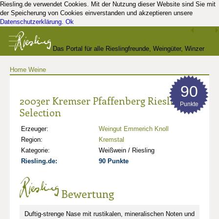
Riesling.de verwendet Cookies. Mit der Nutzung dieser Website sind Sie mit
der Speicherung von Cookies einverstanden und akzeptieren unsere
Datenschutzerklärung
.
Ok
Das Portal für alle Rieslingfreunde, Weingüter, Winzer
Home
Weine
und Kenner
90
2003er Kremser Pfaffenberg Riesling
Punkte
Selection
Erzeuger:
Weingut Emmerich Knoll
Region:
Kremstal
Kategorie:
Weißwein / Riesling
Riesling.de:
90 Punkte
Bewertung
Duftig-strenge Nase mit rustikalen, mineralischen Noten und