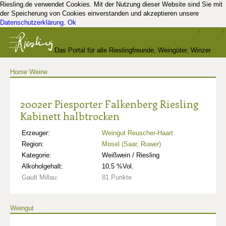
Riesling.de verwendet Cookies. Mit der Nutzung dieser Website sind Sie mit
der Speicherung von Cookies einverstanden und akzeptieren unsere
Datenschutzerklärung
.
Ok
Das Portal für alle Rieslingfreunde, Weingüter, Winzer
Home
Weine
und Kenner
2002er Piesporter Falkenberg Riesling
Kabinett halbtrocken
Erzeuger:
Weingut Reuscher-Haart
Region:
Mosel (Saar, Ruwer)
Kategorie:
Weißwein / Riesling
Alkoholgehalt:
10,5 %Vol.
Gault Millau:
81 Punkte
Weingut