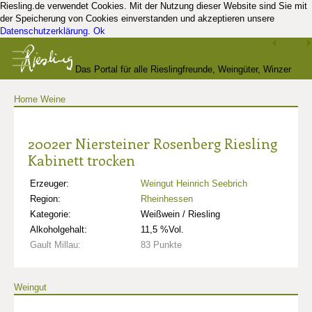
Riesling.de verwendet Cookies. Mit der Nutzung dieser Website sind Sie mit
der Speicherung von Cookies einverstanden und akzeptieren unsere
Datenschutzerklärung
.
Ok
Das Portal für alle Rieslingfreunde, Weingüter, Winzer
Home
Weine
und Kenner
2002er Niersteiner Rosenberg Riesling
Kabinett trocken
Erzeuger:
Weingut Heinrich Seebrich
Region:
Rheinhessen
Kategorie:
Weißwein / Riesling
Alkoholgehalt:
11,5 %Vol.
Gault Millau:
83 Punkte
Weingut