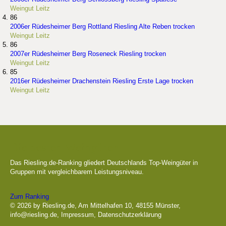
Weingut Leitz
86
2006er Rüdesheimer Berg Rottland Riesling Alte Reben trocken
Weingut Leitz
86
2007er Rüdesheimer Berg Roseneck Riesling trocken
Weingut Leitz
85
2016er Rüdesheimer Drachenstein Riesling Erste Lage trocken
Weingut Leitz
Die besten Weingüter
Das Riesling.de-Ranking gliedert Deutschlands Top-Weingüter in
Gruppen mit vergleichbarem Leistungsniveau.
Zum Ranking
© 2026 by Riesling.de, Am Mittelhafen 10, 48155 Münster,
info@riesling.de
,
Impressum
,
Datenschutzerklärung