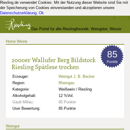
Riesling.de verwendet Cookies. Mit der Nutzung dieser Website sind Sie mit
der Speicherung von Cookies einverstanden und akzeptieren unsere
Datenschutzerklärung
.
Ok
Das Portal für alle Rieslingfreunde, Weingüter, Winzer
Home
Weine
und Kenner
85
2000er Wallufer Berg Bildstock
Punkte
Riesling Spätlese trocken
Erzeuger:
Weingut J. B. Becker
Region:
Rheingau
Kategorie:
Weißwein / Riesling
Alkoholgehalt:
12 %Vol.
Gault Millau:
85 Punkte
User Bewertung:
85 Punkte
Weingut