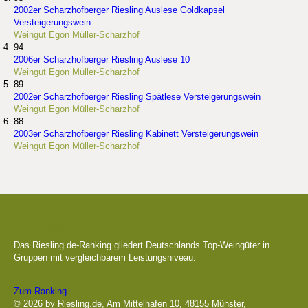
2002er Scharzhofberger Riesling Auslese Goldkapsel
Versteigerungswein
Weingut Egon Müller-Scharzhof
94
2006er Scharzhofberger Riesling Auslese 10
Weingut Egon Müller-Scharzhof
89
2002er Scharzhofberger Riesling Spätlese Versteigerungswein
Weingut Egon Müller-Scharzhof
88
2003er Scharzhofberger Riesling Kabinett Versteigerungswein
Weingut Egon Müller-Scharzhof
Die besten Weingüter
Das Riesling.de-Ranking gliedert Deutschlands Top-Weingüter in
Gruppen mit vergleichbarem Leistungsniveau.
Zum Ranking
© 2026 by Riesling.de, Am Mittelhafen 10, 48155 Münster,