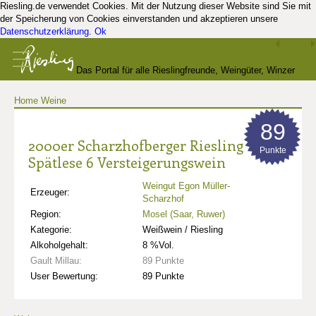
Riesling.de verwendet Cookies. Mit der Nutzung dieser Website sind Sie mit
der Speicherung von Cookies einverstanden und akzeptieren unsere
Datenschutzerklärung
.
Ok
Das Portal für alle Rieslingfreunde, Weingüter, Winzer
Home
Weine
und Kenner
89
2000er Scharzhofberger Riesling
Punkte
Spätlese 6 Versteigerungswein
Weingut Egon Müller-
Erzeuger:
Scharzhof
Region:
Mosel (Saar, Ruwer)
Kategorie:
Weißwein / Riesling
Alkoholgehalt:
8 %Vol.
Gault Millau:
89 Punkte
User Bewertung:
89 Punkte