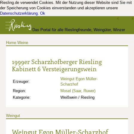
Riesling.de verwendet Cookies. Mit der Nutzung dieser Website sind Sie mit
der Speicherung von Cookies einverstanden und akzeptieren unsere
Datenschutzerklärung
.
Ok
Das Portal für alle Rieslingfreunde, Weingüter, Winzer
Home
Weine
und Kenner
1999er Scharzhofberger Riesling
Kabinett 6 Versteigerungswein
Weingut Egon Müller-
Erzeuger:
Scharzhof
Region:
Mosel (Saar, Ruwer)
Kategorie:
Weißwein / Riesling
Weingut
Weingut Egon Müller-Scharzhof