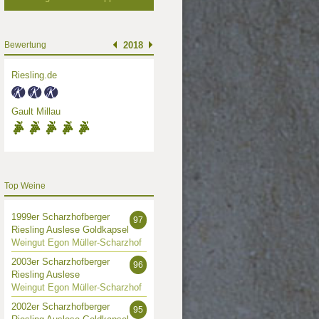
Bewertung
2018
Riesling.de
Gault Millau
Top Weine
1999er Scharzhofberger
97
Riesling Auslese Goldkapsel
Weingut Egon Müller-Scharzhof
2003er Scharzhofberger
96
Riesling Auslese
Weingut Egon Müller-Scharzhof
2002er Scharzhofberger
95