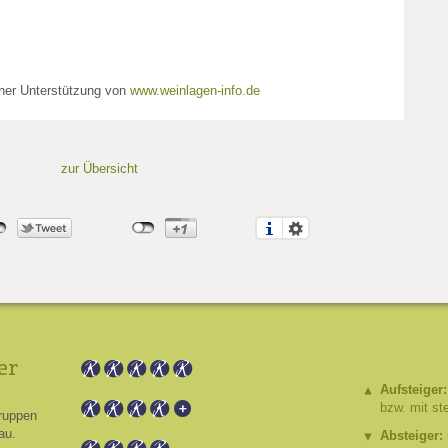
cher Unterstützung von
www.weinlagen-info.de
zur Übersicht
er
Aufsteiger:
bzw. mit st
ruppen
au.
Absteiger: