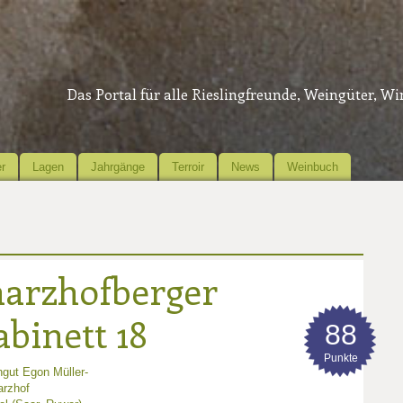
Das Portal für alle Rieslingfreunde, Weingüter, W
r
Lagen
Jahrgänge
Terroir
News
Weinbuch
harzhofberger
abinett 18
88
Punkte
gut Egon Müller-
arzhof