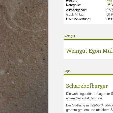
Region:
Mose
Kategorie:
W
Alkoholgehalt:
9 %V
Gault Millau:
88 
User Bewertung:
88 
nkte: 3
e Punkte: 3
ng.de Punkte: 3
Weingut
unkte: 5
au Punkte: 5
Millau Punkte: 5
lt-Millau Punkte: 5
Gault-Millau Punkte: 5
Weingut Egon Mül
Lage
Scharzhofberger
Die wohl legendärste Lage der S
einem Seitental der Saar.
Der Südhang mit 29-55 % Steig
grobem grauem und rötlichem Sc