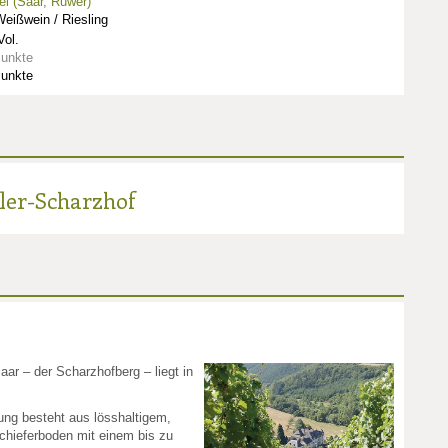
l (Saar, Ruwer)
eißwein / Riesling
ol.
Punkte
Punkte
ler-Scharzhof
aar – der Scharzhofberg – liegt in
ung besteht aus lösshaltigem,
hieferboden mit einem bis zu