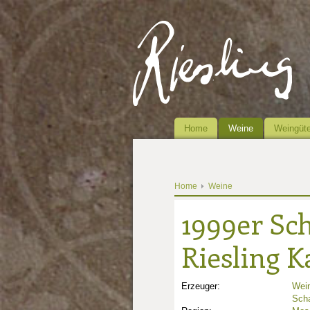
Home
Weine
Weingüte
Home
Weine
1999er Sc
Riesling K
Erzeuger:
Wein
Sch