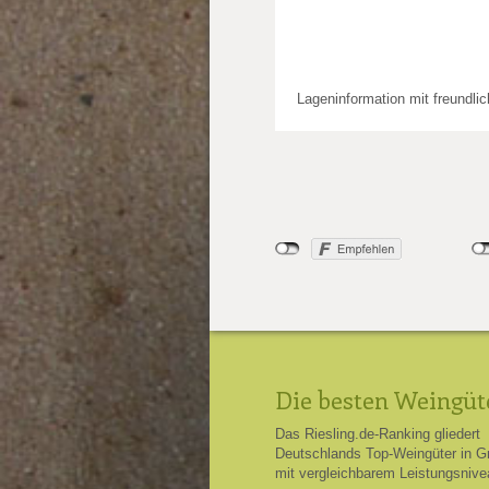
Lageninformation mit freundli
Die besten Weingüt
Das Riesling.de-Ranking gliedert
Deutschlands Top-Weingüter in G
mit vergleichbarem Leistungsnive