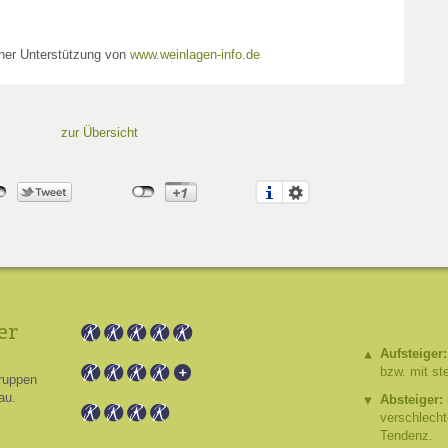
cher Unterstützung von
www.weinlagen-info.de
zur Übersicht
er
Aufsteiger:
bzw. mit st
ruppen
au.
Absteiger:
verschlech
Tendenz.