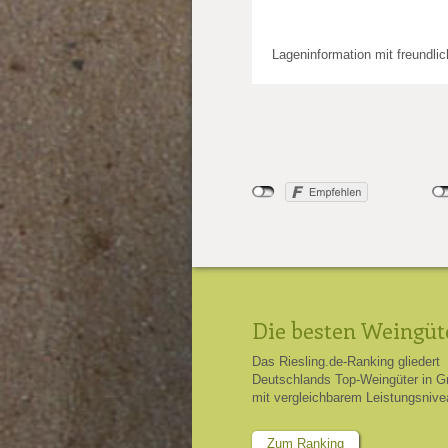
Lageninformation mit freundli
Die besten Weingüt
Das Riesling.de-Ranking gliedert
Deutschlands Top-Weingüter in G
mit vergleichbarem Leistungsnive
Zum Ranking