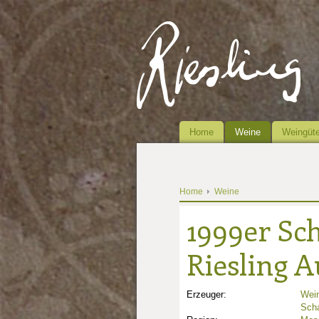
Home
Weine
Weingüte
Home
Weine
1999er Sc
Riesling A
Erzeuger:
Wein
Sch