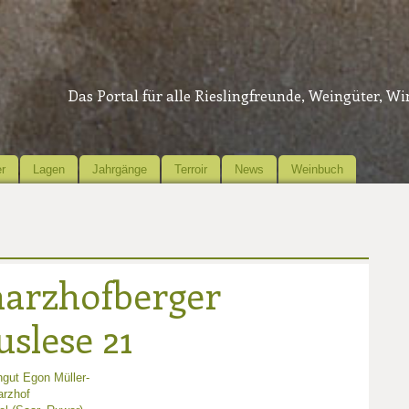
Das Portal für alle Rieslingfreunde, Weingüter, W
r
Lagen
Jahrgänge
Terroir
News
Weinbuch
harzhofberger
uslese 21
gut Egon Müller-
arzhof