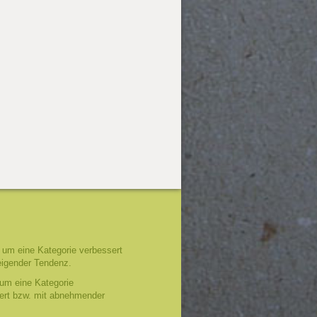
um eine Kategorie verbessert
eigender Tendenz.
um eine Kategorie
tert bzw. mit abnehmender