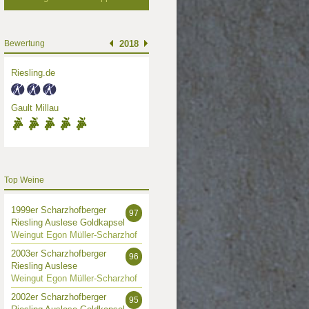
Bewertung
2018
Riesling.de
Gault Millau
Top Weine
1999er Scharzhofberger
97
Riesling Auslese Goldkapsel
Weingut Egon Müller-Scharzhof
2003er Scharzhofberger
96
Riesling Auslese
Weingut Egon Müller-Scharzhof
2002er Scharzhofberger
95