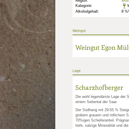
Region:
Mose
Kategorie:
W
Alkoholgehalt:
8 %V
Weingut
nkte: 3
e Punkte: 3
ng.de Punkte: 3
Weingut Egon Mül
unkte: 5
au Punkte: 5
Millau Punkte: 5
lt-Millau Punkte: 5
Gault-Millau Punkte: 5
Lage
Scharzhofberger
Die wohl legendärste Lage der S
einem Seitental der Saar.
Der Südhang mit 29-55 % Steig
grobem grauem und rötlichem Sc
70%igen Schieferanteil. Prägnant
tiefe, salzige Mineralität und d