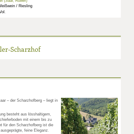
l (Saar, Ruwer)
eißwein / Riesling
ol.
ler-Scharzhof
aar – der Scharzhofberg – liegt in
ung besteht aus lösshaltigem,
hieferboden mit einem bis zu
 für den Scharzhofberg ist die
ie ausgeprägte, feine Eleganz.