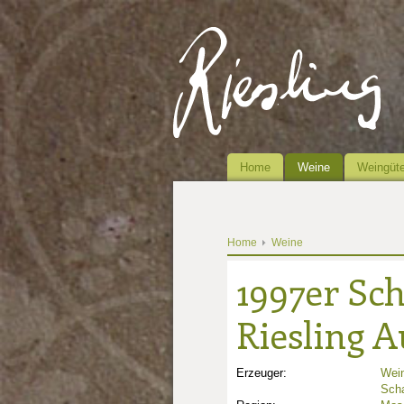
Home
Weine
Weingüte
Home
Weine
1997er Sc
Riesling A
Erzeuger:
Wein
Sch