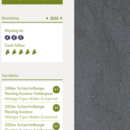
Bewertung
2018
Riesling.de
Gault Millau
Top Weine
1999er Scharzhofberger
97
Riesling Auslese Goldkapsel
Weingut Egon Müller-Scharzhof
2003er Scharzhofberger
96
Riesling Auslese
Weingut Egon Müller-Scharzhof
2002er Scharzhofberger
95