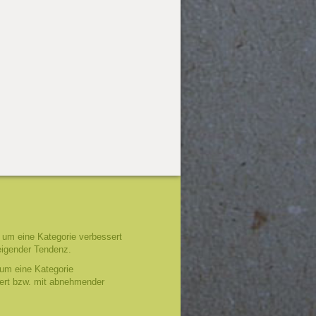
um eine Kategorie verbessert
eigender Tendenz.
um eine Kategorie
tert bzw. mit abnehmender