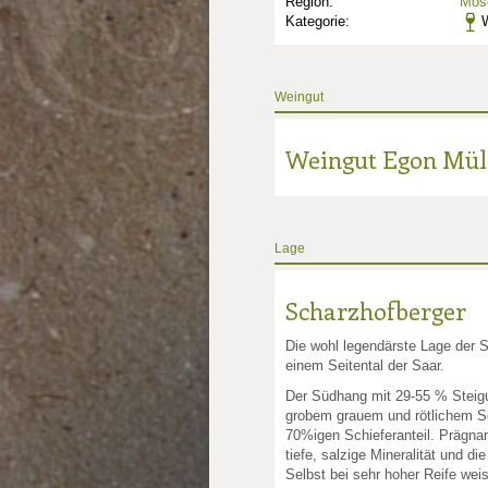
Region:
Mose
Kategorie:
W
Weingut
nkte: 3
e Punkte: 3
ng.de Punkte: 3
Weingut Egon Mül
unkte: 5
au Punkte: 5
Millau Punkte: 5
lt-Millau Punkte: 5
Gault-Millau Punkte: 5
Lage
Scharzhofberger
Die wohl legendärste Lage der S
einem Seitental der Saar.
Der Südhang mit 29-55 % Steig
grobem grauem und rötlichem Sc
70%igen Schieferanteil. Prägnant
tiefe, salzige Mineralität und d
Selbst bei sehr hoher Reife we