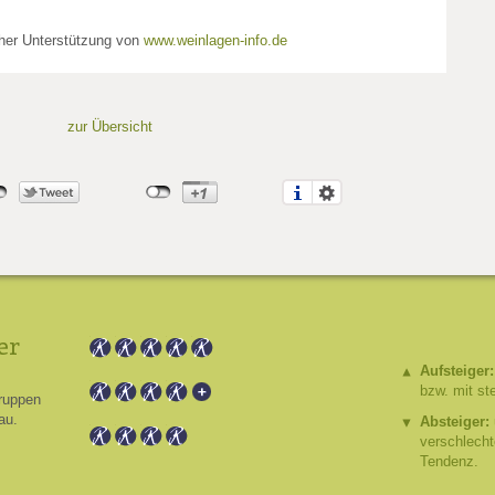
cher Unterstützung von
www.weinlagen-info.de
zur Übersicht
er
Aufsteiger:
bzw. mit st
ruppen
au.
Absteiger:
verschlech
Tendenz.