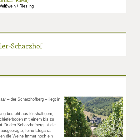
l (Saar, Ruwer)
eißwein / Riesling
ler-Scharzhof
aar – der Scharzhofberg – liegt in
ung besteht aus lösshaltigem,
hieferboden mit einem bis zu
 für den Scharzhofberg ist die
ie ausgeprägte, feine Eleganz.
isen die Weine immer noch ein