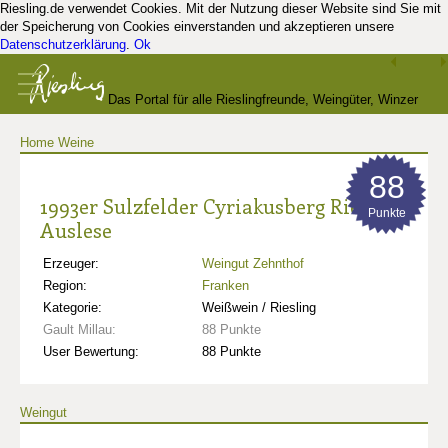
Riesling.de verwendet Cookies. Mit der Nutzung dieser Website sind Sie mit
der Speicherung von Cookies einverstanden und akzeptieren unsere
Datenschutzerklärung
.
Ok
Das Portal für alle Rieslingfreunde, Weingüter, Winzer
Home
Weine
und Kenner
88
1993er Sulzfelder Cyriakusberg Riesling
Punkte
Auslese
Erzeuger:
Weingut Zehnthof
Region:
Franken
Kategorie:
Weißwein / Riesling
Gault Millau:
88 Punkte
User Bewertung:
88 Punkte
Weingut