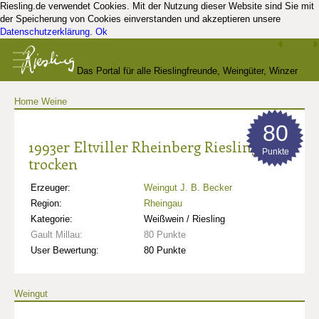
Riesling.de verwendet Cookies. Mit der Nutzung dieser Website sind Sie mit
der Speicherung von Cookies einverstanden und akzeptieren unsere
Datenschutzerklärung
.
Ok
Das Portal für alle Rieslingfreunde, Weingüter, Winzer
Home
Weine
und Kenner
80
1993er Eltviller Rheinberg Riesling
Punkte
trocken
Erzeuger:
Weingut J. B. Becker
Region:
Rheingau
Kategorie:
Weißwein / Riesling
Gault Millau:
80 Punkte
User Bewertung:
80 Punkte
Weingut