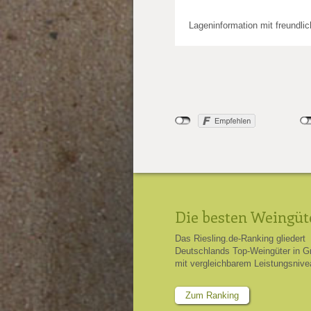
Lageninformation mit freundli
Die besten Weingüt
Das Riesling.de-Ranking gliedert
Deutschlands Top-Weingüter in G
mit vergleichbarem Leistungsnive
Zum Ranking