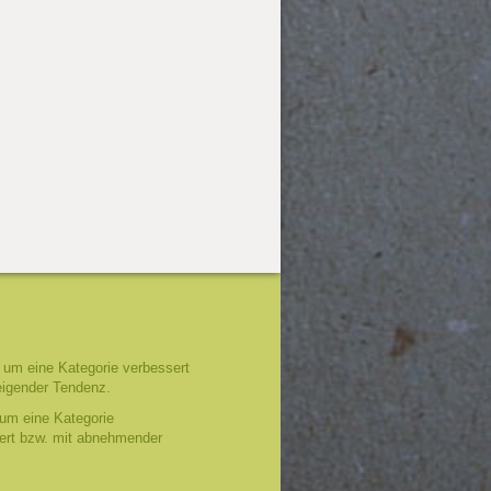
um eine Kategorie verbessert
eigender Tendenz.
um eine Kategorie
tert bzw. mit abnehmender