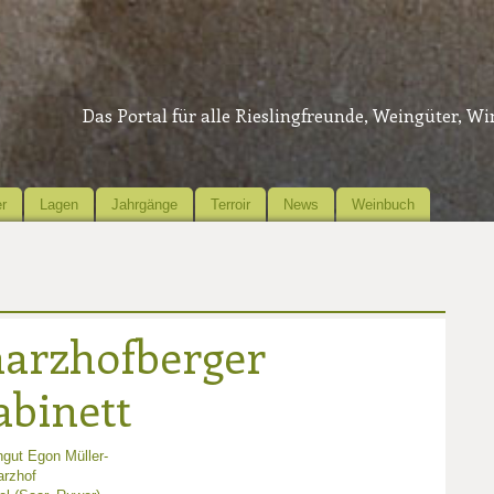
Das Portal für alle Rieslingfreunde, Weingüter, W
r
Lagen
Jahrgänge
Terroir
News
Weinbuch
harzhofberger
abinett
gut Egon Müller-
arzhof