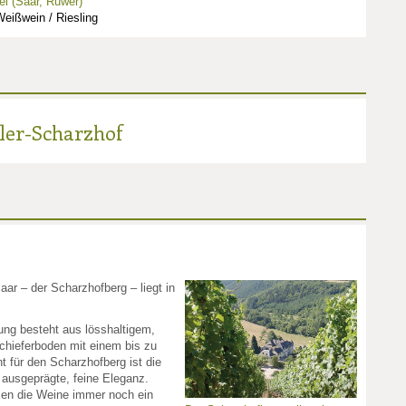
l (Saar, Ruwer)
eißwein / Riesling
ler-Scharzhof
aar – der Scharzhofberg – liegt in
ung besteht aus lösshaltigem,
hieferboden mit einem bis zu
 für den Scharzhofberg ist die
ie ausgeprägte, feine Eleganz.
isen die Weine immer noch ein