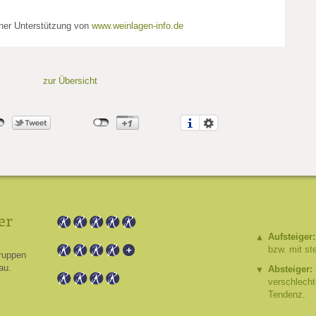
cher Unterstützung von
www.weinlagen-info.de
zur Übersicht
er
Aufsteiger:
bzw. mit st
ruppen
au.
Absteiger:
verschlech
Tendenz.