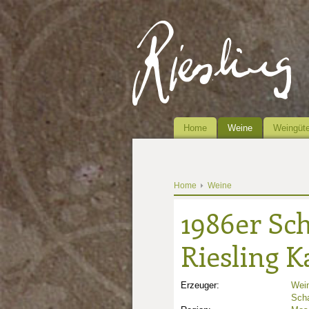
Home
Weine
Weingüte
Home
Weine
1986er Sc
Riesling K
Erzeuger:
Wein
Sch