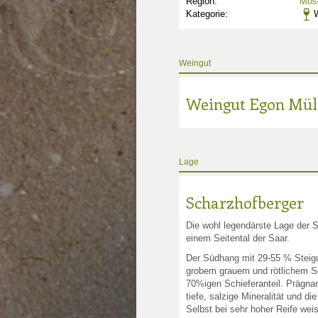
Region:
Mose
Kategorie:
W
Weingut
nkte: 3
e Punkte: 3
ng.de Punkte: 3
Weingut Egon Mül
unkte: 5
au Punkte: 5
Millau Punkte: 5
lt-Millau Punkte: 5
Gault-Millau Punkte: 5
Lage
Scharzhofberger
Die wohl legendärste Lage der S
einem Seitental der Saar.
Der Südhang mit 29-55 % Steig
grobem grauem und rötlichem Sc
70%igen Schieferanteil. Prägnant
tiefe, salzige Mineralität und d
Selbst bei sehr hoher Reife we