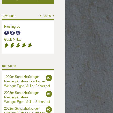
Bewertung
2018
Riesling.de
Gault Millau
Top Weine
1999er Scharzhofberger
97
Riesling Auslese Goldkapsel
Weingut Egon Müller-Scharzhof
2003er Scharzhofberger
96
Riesling Auslese
Weingut Egon Müller-Scharzhof
2002er Scharzhofberger
95