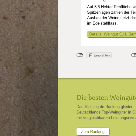
Auf 3,5 Hektar Rebfläche w
Spitzenlagen zählen der Te
Ausbau der Weine setzt da
im Edelstahlfass.
Details: Weingut C.H. Ber
Die besten Weingüt
Das Riesling.de-Ranking gliedert
Deutschlands Top-Weingüter in G
mit vergleichbarem Leistungsnive
Zum Ranking