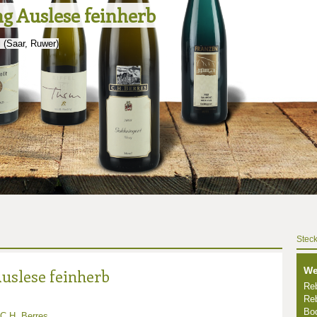
ng Auslese feinherb
 (Saar, Ruwer)
Steck
We
Auslese feinherb
Reb
Reb
Bo
C.H. Berres