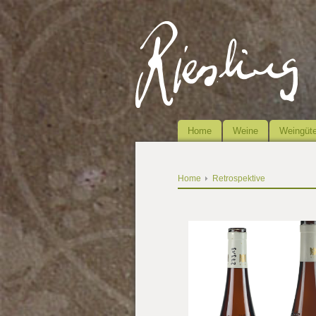
Home
Weine
Weingüte
Home
Retrospektive