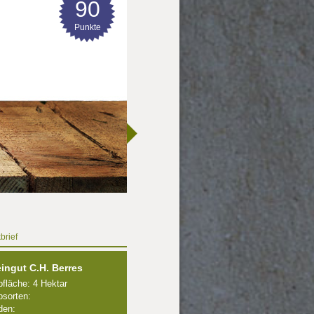
90
Punkte
brief
ingut C.H. Berres
fläche: 4 Hektar
sorten:
den: