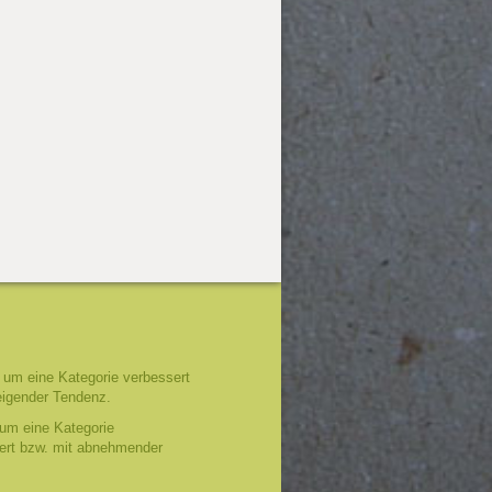
um eine Kategorie verbessert
eigender Tendenz.
um eine Kategorie
tert bzw. mit abnehmender