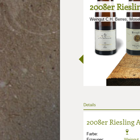
2008er Riesli
Weingut C.H. Berres, Mosel
Details
2008er Riesling 
Farbe:
Erzeuger:
Weingut 