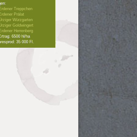
gen:
Erdener Treppchen
Erdener Prälat
Ürziger Würzgarten
Ürziger Goldwingert
Erdener Herrenberg
rtrag: 6500 hl/ha
resprod: 35 000 Fl.