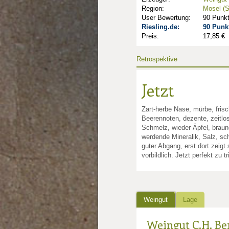
Region:
Mosel (S
User Bewertung:
90 Punk
Riesling.de:
90 Punk
Preis:
17,85 €
Retrospektive
Jetzt
Zart-herbe Nase, mürbe, frisc
Beerennoten, dezente, zeitlos
Schmelz, wieder Äpfel, brauner
werdende Mineralik, Salz, sc
guter Abgang, erst dort zeigt
vorbildlich. Jetzt perfekt zu t
Weingut
Lage
Weingut C.H. Be