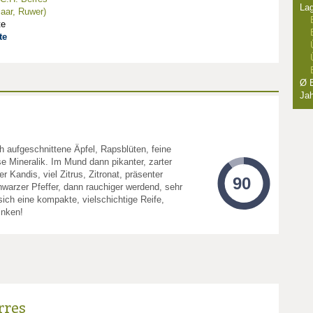
La
aar, Ruwer)
te
te
Ø E
Jah
h aufgeschnittene Äpfel, Rapsblüten, feine
e Mineralik. Im Mund dann pikanter, zarter
 Kandis, viel Zitrus, Zitronat, präsenter
90
hwarzer Pfeffer, dann rauchiger werdend, sehr
 sich eine kompakte, vielschichtige Reife,
rinken!
rres