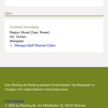
Infos
Ockfener Herrenberg
Region: Mosel (Saar, Ruwer)
Ort: Ockfen
Weingüter:
Weingut Adolf Rheinart Erben
Die besten Weingüter
Das Riesling.de-Ranking gliedert Deutschlands Top-Weingüter in
Gruppen mit vergleichbarem Leistungsniveau.
Zum Ranking
© 2026 by Riesling.de, Am Mittelhafen 10, 48155 Münster,