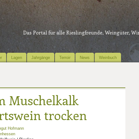
Das Portal für alle Rieslingfreunde, Weingüter, W
r
Lagen
Jahrgänge
Terroir
News
Weinbuch
m Muschelkalk
Ortswein trocken
ngut Hofmann
inhessen