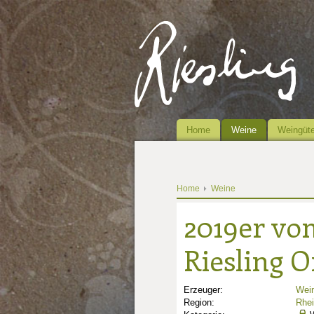
Home
Weine
Weingüte
Home
Weine
2019er vo
Riesling 
Erzeuger:
Wei
Region:
Rhe