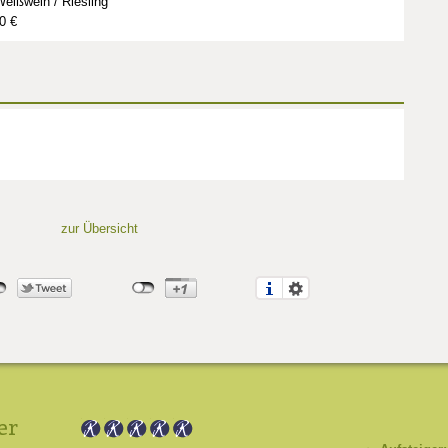
eißwein / Riesling
0 €
zur Übersicht
er