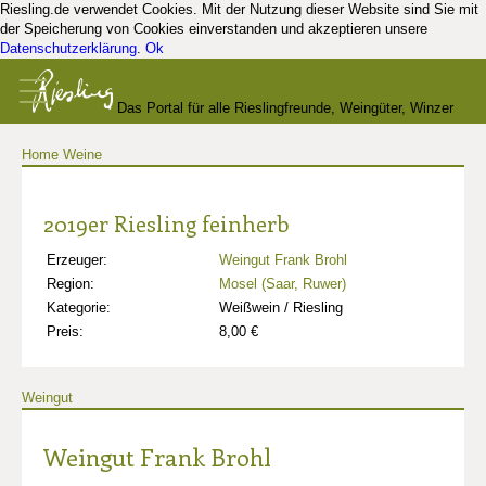
Riesling.de verwendet Cookies. Mit der Nutzung dieser Website sind Sie mit
der Speicherung von Cookies einverstanden und akzeptieren unsere
Datenschutzerklärung
.
Ok
Das Portal für alle Rieslingfreunde, Weingüter, Winzer
Home
Weine
und Kenner
2019er Riesling feinherb
Erzeuger:
Weingut Frank Brohl
Region:
Mosel (Saar, Ruwer)
Kategorie:
Weißwein / Riesling
Preis:
8,00 €
Weingut
Weingut Frank Brohl