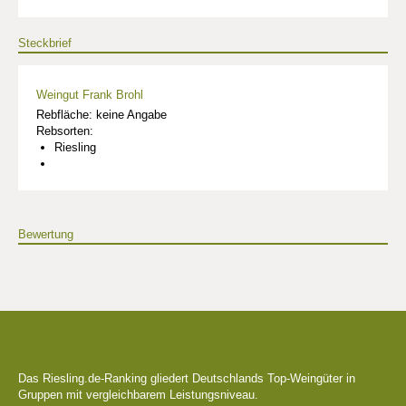
Steckbrief
Weingut Frank Brohl
Rebfläche: keine Angabe
Rebsorten:
Riesling
Bewertung
Die besten Weingüter
Das Riesling.de-Ranking gliedert Deutschlands Top-Weingüter in
Gruppen mit vergleichbarem Leistungsniveau.