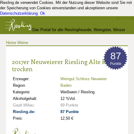
Riesling.de verwendet Cookies. Mit der Nutzung dieser Website sind Sie mit
der Speicherung von Cookies einverstanden und akzeptieren unsere
Datenschutzerklärung
.
Ok
Das Portal für alle Rieslingfreunde, Weingüter, Winzer
Home
Weine
und Kenner
87
2017er Neuweierer Riesling Alte Reben
Punkte
trocken
Erzeuger:
Weingut Schloss Neuweier
Region:
Baden
Kategorie:
Weißwein / Riesling
Alkoholgehalt:
12 %Vol.
Gault Millau:
89 Punkte
Riesling.de:
87 Punkte
Preis:
12,50 €