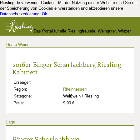
Riesling.de verwendet Cookies. Mit der Nutzung dieser Website sind Sie mit
der Speicherung von Cookies einverstanden und akzeptieren unsere
Datenschutzerklärung
.
Ok
Das Portal für alle Rieslingfreunde, Weingüter, Winzer
Home
Weine
und Kenner
2016er Binger Scharlachberg Riesling
Kabinett
Erzeuger:
Region:
Rheinhessen
Kategorie:
Weißwein / Riesling
Preis:
9,90 €
Lage
Binger Scharlachberg