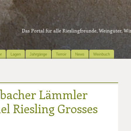
Das Portal für alle Rieslingfreunde, Weingüter, W
r
Lagen
Jahrgänge
Terroir
News
Weinbuch
llbacher Lämmler
l Riesling Grosses