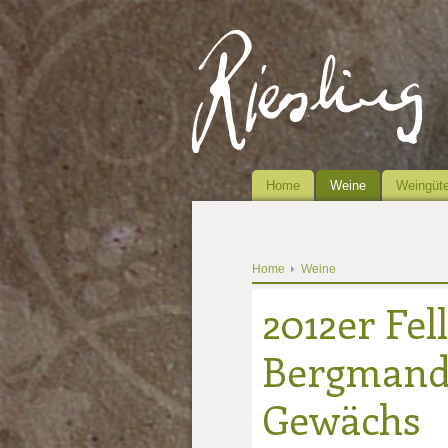
Home
Weine
Weingüte
Home
Weine
2012er Fe
Bergmande
Gewächs