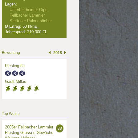
Lagen:
Untertürkheimer Gips
Fellbacher Lämmler
Stettener Pulvermächer
Ø Ertrag: 60 hl/ha
Jahresprod: 210 000 Fl.
Bewertung
2018
Riesling.de
Gault Millau
Top Weine
2005er Fellbacher Lämmler
88
Riesling Grosses Gewächs