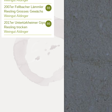
Weingut Aldinger
2007er Fellbacher Lämmler
88
Riesling Grosses Gewächs
Weingut Aldinger
2017er Untertürkheimer Gips
86
Riesling trocken
Weingut Aldinger