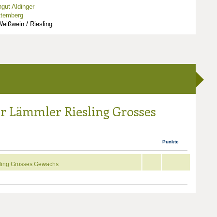
gut Aldinger
ttemberg
eißwein / Riesling
er Lämmler Riesling Grosses
Punkte
sling Grosses Gewächs