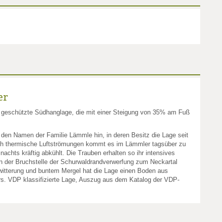
er
e geschützte Südhanglage, die mit einer Steigung von 35% am Fuß
 den Namen der Familie Lämmle hin, in deren Besitz die Lage seit
rch thermische Luftströmungen kommt es im Lämmler tagsüber zu
achts kräftig abkühlt. Die Trauben erhalten so ihr intensives
n der Bruchstelle der Schurwaldrandverwerfung zum Neckartal
rwitterung und buntem Mergel hat die Lage einen Boden aus
ers. VDP klassifizierte Lage, Auszug aus dem Katalog der VDP-