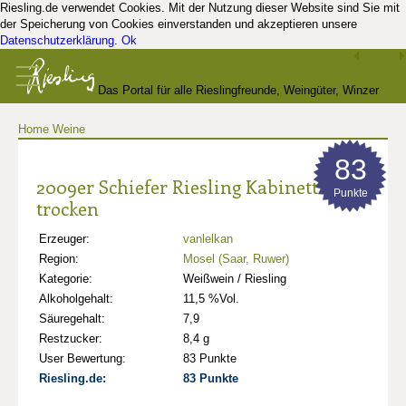
Riesling.de verwendet Cookies. Mit der Nutzung dieser Website sind Sie mit
der Speicherung von Cookies einverstanden und akzeptieren unsere
Datenschutzerklärung
.
Ok
Das Portal für alle Rieslingfreunde, Weingüter, Winzer
Home
Weine
und Kenner
83
2009er Schiefer Riesling Kabinett
Punkte
trocken
Erzeuger:
vanlelkan
Region:
Mosel (Saar, Ruwer)
Kategorie:
Weißwein / Riesling
Alkoholgehalt:
11,5 %Vol.
Säuregehalt:
7,9
Restzucker:
8,4 g
User Bewertung:
83 Punkte
Riesling.de:
83 Punkte