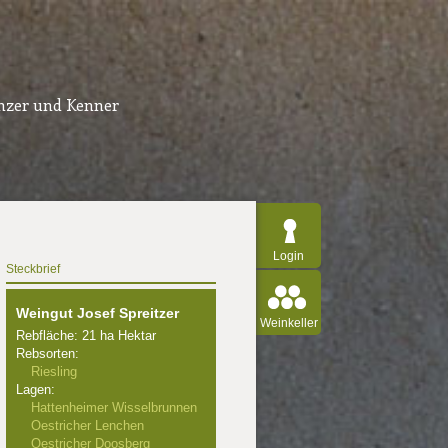
inzer und Kenner
Login
Steckbrief
Weingut Josef Spreitzer
Weinkeller
Rebfläche: 21 ha Hektar
Rebsorten:
Riesling
Lagen:
Hattenheimer Wisselbrunnen
Oestricher Lenchen
Oestricher Doosberg