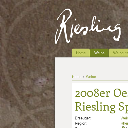
Home
Weine
Weingüte
Home
Weine
2008er Oe
Riesling S
Erzeuger:
Wein
Region:
Rhe