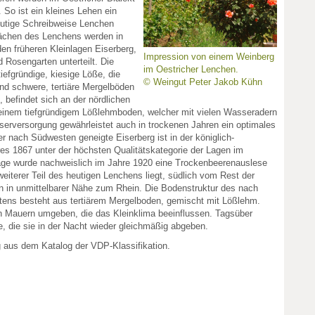
. So ist ein kleines Lehen ein
eutige Schreibweise Lenchen
lächen des Lenchens werden in
en früheren Kleinlagen Eiserberg,
Impression von einem Weinberg
 Rosengarten unterteilt. Die
im Oestricher Lenchen.
efgründige, kiesige Löße, die
© Weingut Peter Jakob Kühn
nd schwere, tertiäre Mergelböden
 befindet sich an der nördlichen
 einem tiefgründigem Lößlehmboden, welcher mit vielen Wasseradern
serversorgung gewährleistet auch in trockenen Jahren ein optimales
 nach Südwesten geneigte Eiserberg ist in der königlich-
es 1867 unter der höchsten Qualitätskategorie der Lagen im
Lage wurde nachweislich im Jahre 1920 eine Trockenbeerenauslese
weiterer Teil des heutigen Lenchens liegt, südlich vom Rest der
n in unmittelbarer Nähe zum Rhein. Die Bodenstruktur des nach
ens besteht aus tertiärem Mergelboden, gemischt mit Lößlehm.
n Mauern umgeben, die das Kleinklima beeinflussen. Tagsüber
, die sie in der Nacht wieder gleichmäßig abgeben.
g aus dem Katalog der VDP-Klassifikation.