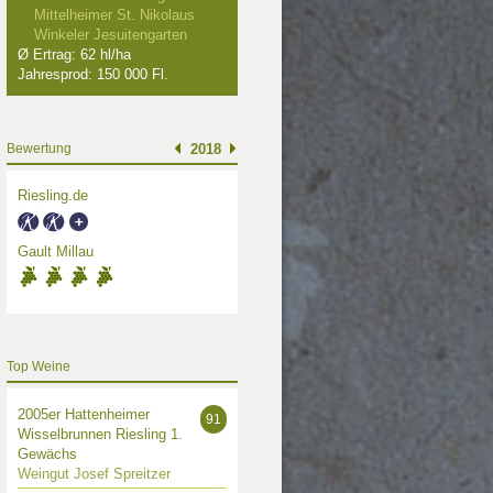
Mittelheimer St. Nikolaus
Winkeler Jesuitengarten
Ø Ertrag: 62 hl/ha
Jahresprod: 150 000 Fl.
Bewertung
2018
Riesling.de
Gault Millau
Top Weine
2005er Hattenheimer
91
Wisselbrunnen Riesling 1.
Gewächs
Weingut Josef Spreitzer