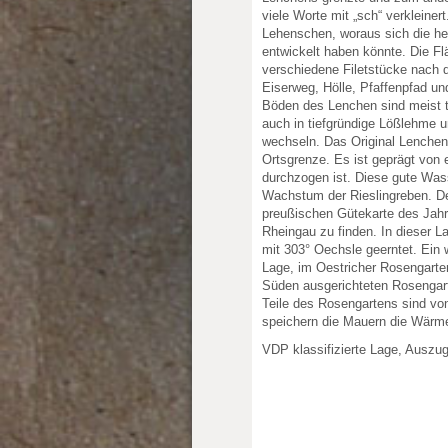
viele Worte mit „sch“ verkleinert
Lehenschen, woraus sich die h
entwickelt haben könnte. Die F
verschiedene Filetstücke nach d
Eiserweg, Hölle, Pfaffenpfad und
Böden des Lenchen sind meist ti
auch in tiefgründige Lößlehme u
wechseln. Das Original Lenchen,
Ortsgrenze. Es ist geprägt von
durchzogen ist. Diese gute Was
Wachstum der Rieslingreben. Der
preußischen Gütekarte des Jahr
Rheingau zu finden. In dieser 
mit 303° Oechsle geerntet. Ein 
Lage, im Oestricher Rosengarte
Süden ausgerichteten Rosengart
Teile des Rosengartens sind vo
speichern die Mauern die Wärme
VDP klassifizierte Lage, Auszu