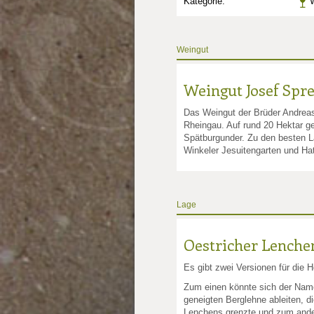
Kategorie:
W
Weingut
Weingut Josef Spre
Das Weingut der Brüder Andreas
Rheingau. Auf rund 20 Hektar ge
Spätburgunder. Zu den besten 
nkte: 2.75
e Punkte: 2.75
Winkeler Jesuitengarten und Ha
unkte: 4
au Punkte: 4
Millau Punkte: 4
lt-Millau Punkte: 4
Lage
Oestricher Lenche
Es gibt zwei Versionen für die
Zum einen könnte sich der Nam
geneigten Berglehne ableiten, di
Lenchens grenzte und zum ander