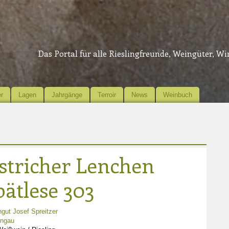
Das Portal für alle Rieslingfreunde, Weingüter, W
r
Lagen
Jahrgänge
Terroir
News
Weinbuch
stricher Lenchen
pätlese 303
gut Josef Spreitzer
ingau