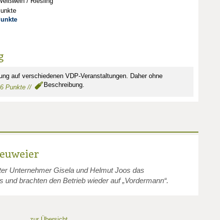
eißwein / Riesling
Punkte
Punkte
g
tung auf verschiedenen VDP-Veranstaltungen. Daher ohne
Beschreibung.
86 Punkte //
Neuweier
ter Unternehmer Gisela und Helmut Joos das
und brachten den Betrieb wieder auf „Vordermann“.
zur Übersicht