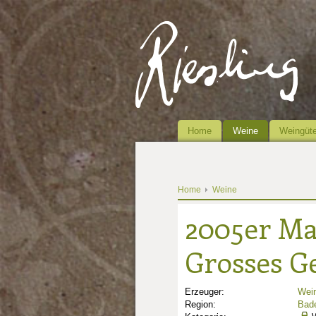
Home
Weine
Weingüte
Home
Weine
2005er Ma
Grosses G
Erzeuger:
Wein
Region:
Bad