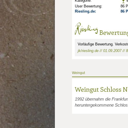
Kategorie:
W
User Bewertung:
86 
Riesling.de:
86 
Bewertun
Vorläufige Bewertung. Verkos
jk/riesling.de // 01.09.2007 // 
nkte: 2
e Punkte: 2
Weingut
unkte: 4
au Punkte: 4
Millau Punkte: 4
lt-Millau Punkte: 4
Weingut Schloss 
1992 übernahm die Frankfur
heruntergekommene Schloss 