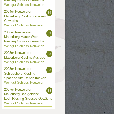
Riesling Grosses Gewächs
Weingut Schloss Neuweier
2004er Neuweierer
89
Mauerberg Riesling Grosses
Gewächs
Weingut Schloss Neuweier
2006er Neuweierer
89
Mauerberg Mauer-Wein
Riesling Grosses Gewächs
Weingut Schloss Neuweier
2003er Neuweierer
88
Mauerberg Riesling Auslese
Weingut Schloss Neuweier
2003er Neuweierer
88
Schlossberg Riesling
Spätlese Alte Reben trocken
Weingut Schloss Neuweier
2007er Neuweierer
88
Mauerberg Das goldene
Loch Riesling Grosses Gewächs
Weingut Schloss Neuweier