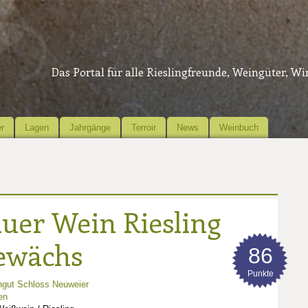
Das Portal für alle Rieslingfreunde, Weingüter, W
r
Lagen
Jahrgänge
Terroir
News
Weinbuch
uer Wein Riesling
ewächs
86
Punkte
gut Schloss Neuweier
en