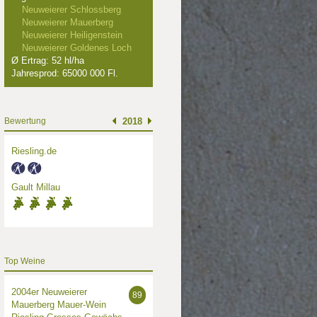
Neuweierer Schlossberg
Neuweierer Mauerberg
Neuweierer Heiligenstein
Neuweierer Goldenes Loch
Ø Ertrag: 52 hl/ha
Jahresprod: 65000 000 Fl.
Bewertung
2018
Riesling.de
Gault Millau
Top Weine
2004er Neuweierer
89
Mauerberg Mauer-Wein