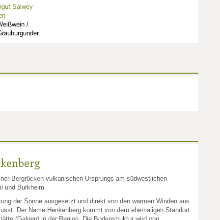
ngut Salwey
en
Weißwein /
Grauburgunder
nkenberg
einer Bergrücken vulkanischen Ursprungs am südwestlichen
il und Burkheim.
attung der Sonne ausgesetzt und direkt von den warmen Winden aus
nflusst. Der Name Henkenberg kommt von dem ehemaligen Standort
tätte (Galgen) in der Region. Die Bodenstruktur wird von