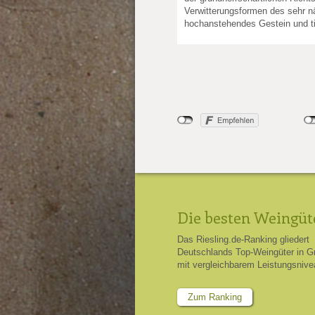
Verwitterungsformen des sehr nä
hochanstehendes Gestein und tie
Die besten Weingüt
Das Riesling.de-Ranking gliedert
Deutschlands Top-Weingüter in G
mit vergleichbarem Leistungsnive
Zum Ranking