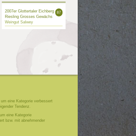
2007er Glottertaler Eichberg
87
Riesling Grosses Gewächs
Weingut Salwey
um eine Kategorie verbessert
eigender Tendenz.
um eine Kategorie
tert bzw. mit abnehmender