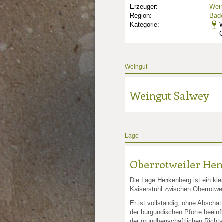
Erzeuger:
Wei
Region:
Bad
Kategorie:
Weingut
Weingut Salwey
Lage
nkte: 3
e Punkte: 3
ng.de Punkte: 3
Oberrotweiler He
unkte: 5
au Punkte: 5
Millau Punkte: 5
lt-Millau Punkte: 5
Gault-Millau Punkte: 5
Die Lage Henkenberg ist ein kl
Kaiserstuhl zwischen Oberrotwe
Er ist vollständig, ohne Absch
der burgundischen Pforte beei
der grundherrschaftlichen Richts