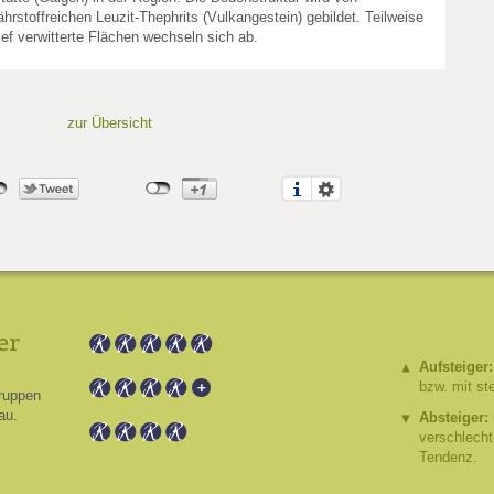
hrstoffreichen Leuzit-Thephrits (Vulkangestein) gebildet. Teilweise
f verwitterte Flächen wechseln sich ab.
zur Übersicht
er
Aufsteiger:
bzw. mit st
ruppen
au.
Absteiger:
verschlech
Tendenz.