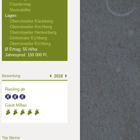
Chardonnay
Muskateller
Lagen:
Oberrotweiler Käsleberg
Oberrotweiler Kirchberg
Oberrotweiler Henkenberg
Glottertaler Eichberg
Oberrotweiler Eichberg
Ø Ertrag: 55 hl/ha
Jahresprod: 150 000 Fl.
Bewertung
2018
Riesling.de
Gault Millau
Top Weine