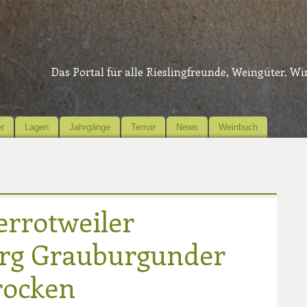
Das Portal für alle Rieslingfreunde, Weingüter, W
r
Lagen
Jahrgänge
Terroir
News
Weinbuch
errotweiler
rg Grauburgunder
rocken