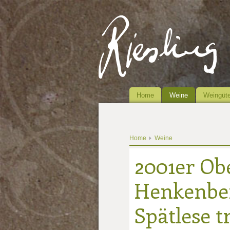
Home
Weine
Weingüte
Home
Weine
2001er Ob
Henkenbe
Spätlese t