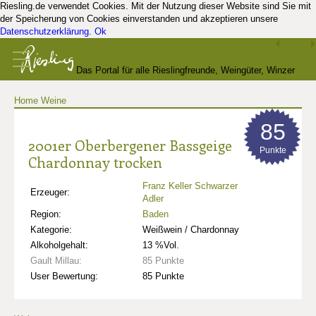
Riesling.de verwendet Cookies. Mit der Nutzung dieser Website sind Sie mit
der Speicherung von Cookies einverstanden und akzeptieren unsere
Datenschutzerklärung
.
Ok
Das Portal für alle Rieslingfreunde, Weingüter, Winzer
Home
Weine
und Kenner
85
2001er Oberbergener Bassgeige
Punkte
Chardonnay trocken
Franz Keller Schwarzer
Erzeuger:
Adler
Region:
Baden
Kategorie:
Weißwein / Chardonnay
Alkoholgehalt:
13 %Vol.
Gault Millau:
85 Punkte
User Bewertung:
85 Punkte