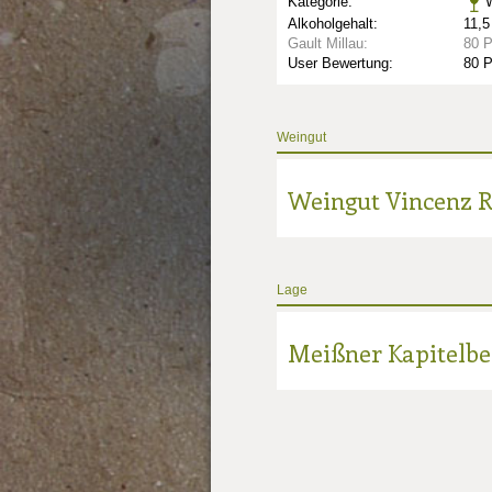
Kategorie:
W
Alkoholgehalt:
11,5
Gault Millau:
80 
User Bewertung:
80 
Weingut
Weingut Vincenz R
Lage
Meißner Kapitelbe