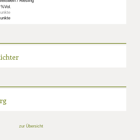
eißwein / Riesling
 %Vol.
Punkte
Punkte
ichter
rg
zur Übersicht