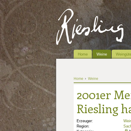
Home
Weine
Weingüte
Home
Weine
2001er Me
Riesling h
Erzeuger:
Wein
Region:
Sac