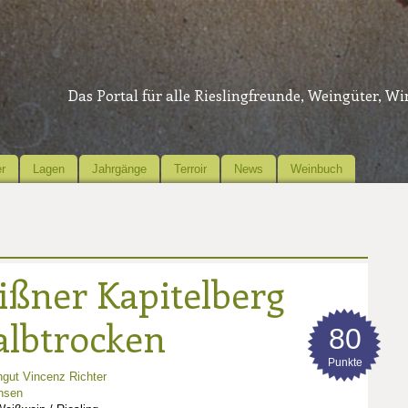
Das Portal für alle Rieslingfreunde, Weingüter, W
r
Lagen
Jahrgänge
Terroir
News
Weinbuch
ißner Kapitelberg
albtrocken
80
Punkte
gut Vincenz Richter
hsen