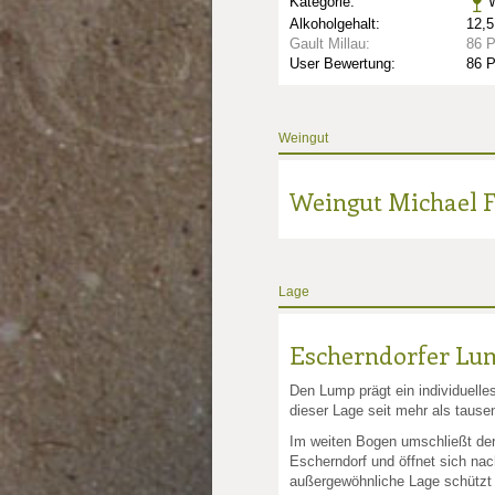
Kategorie:
W
Alkoholgehalt:
12,5
Gault Millau:
86 
User Bewertung:
86 
Weingut
nkte: 1
Weingut Michael F
unkte: 3
au Punkte: 3
Millau Punkte: 3
Lage
Escherndorfer Lu
Den Lump prägt ein individuelle
dieser Lage seit mehr als taus
Im weiten Bogen umschließt de
Escherndorf und öffnet sich na
außergewöhnliche Lage schützt 