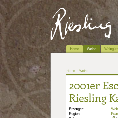
Home
Weine
Weingüte
Home
Weine
2001er Es
Riesling K
Erzeuger:
Wein
Region:
Fra