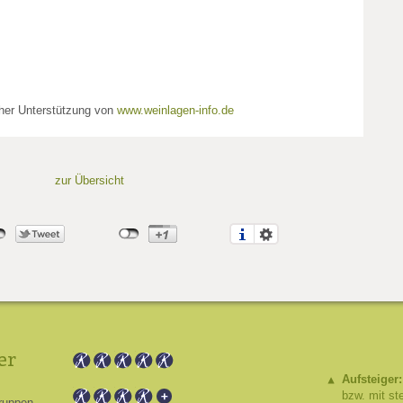
cher Unterstützung von
www.weinlagen-info.de
zur Übersicht
er
Aufsteiger:
bzw. mit st
ruppen