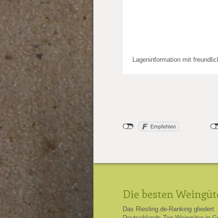
Lageninformation mit freundli
Die besten Weingüt
Das Riesling.de-Ranking gliedert
Deutschlands Top-Weingüter in G