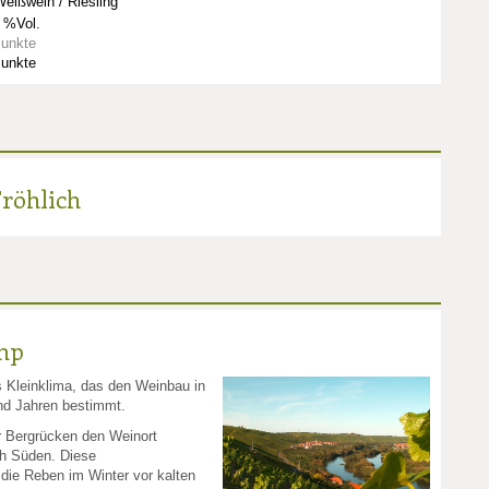
eißwein / Riesling
 %Vol.
Punkte
Punkte
röhlich
mp
s Kleinklima, das den Weinbau in
end Jahren bestimmt.
r Bergrücken den Weinort
ch Süden. Diese
die Reben im Winter vor kalten