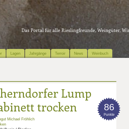
Das Portal für alle Rieslingfreunde, Weingüter, W
r
Lagen
Jahrgänge
Terroir
News
Weinbuch
cherndorfer Lump
abinett trocken
86
Punkte
gut Michael Fröhlich
nken