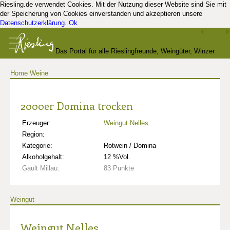
Riesling.de verwendet Cookies. Mit der Nutzung dieser Website sind Sie mit
der Speicherung von Cookies einverstanden und akzeptieren unsere
Datenschutzerklärung
.
Ok
Das Portal für alle Rieslingfreunde, Weingüter, Winzer
Home
Weine
und Kenner
2000er Domina trocken
Erzeuger:
Weingut Nelles
Region:
Kategorie:
Rotwein / Domina
Alkoholgehalt:
12 %Vol.
Gault Millau:
83 Punkte
Weingut
Weingut Nelles