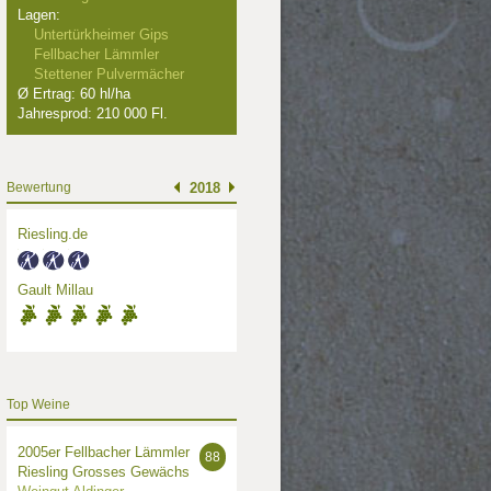
Lagen:
Untertürkheimer Gips
Fellbacher Lämmler
Stettener Pulvermächer
Ø Ertrag: 60 hl/ha
Jahresprod: 210 000 Fl.
Bewertung
2018
Riesling.de
Gault Millau
Top Weine
2005er Fellbacher Lämmler
88
Riesling Grosses Gewächs