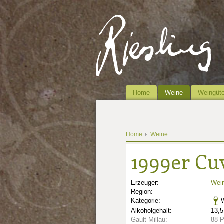
Home
Weine
Weingüte
Home
Weine
1999er Cu
Erzeuger:
Wein
Region:
Kategorie:
Alkoholgehalt:
13,5
Gault Millau:
88 