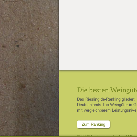
Die besten Weingüt
Das Riesling.de-Ranking gliedert
Deutschlands Top-Weingüter in G
mit vergleichbarem Leistungsnive
Zum Ranking
© 2026 by Riesling.de, Am Mittel