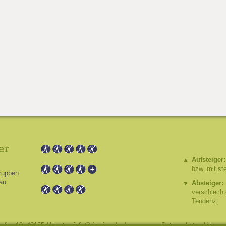
er
Aufsteiger:
bzw. mit st
ruppen
au.
Absteiger:
verschlech
Tendenz.
hafen 10, 48155 Münster,
info@riesling.de
,
Impressum
,
Datenschutzerklärung