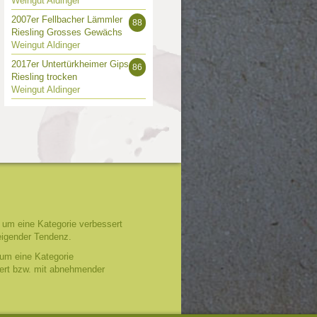
Weingut Aldinger
2007er Fellbacher Lämmler
88
Riesling Grosses Gewächs
Weingut Aldinger
2017er Untertürkheimer Gips
86
Riesling trocken
Weingut Aldinger
um eine Kategorie verbessert
eigender Tendenz.
um eine Kategorie
tert bzw. mit abnehmender