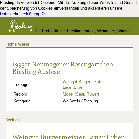
Riesling.de verwendet Cookies. Mit der Nutzung dieser Website sind Sie mit
der Speicherung von Cookies einverstanden und akzeptieren unsere
Datenschutzerklärung
.
Ok
Das Portal für alle Rieslingfreunde, Weingüter, Winzer
Home
Weine
und Kenner
1993er Neumagener Rosengärtchen
Riesling Auslese
Weingut Bürgermeister
Erzeuger:
Lauer Erben
Region:
Mosel (Saar, Ruwer)
Kategorie:
Weißwein / Riesling
Weingut
Weingut Bürgermeister Lauer Erben