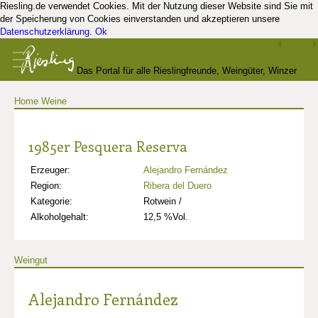
Riesling.de verwendet Cookies. Mit der Nutzung dieser Website sind Sie mit
der Speicherung von Cookies einverstanden und akzeptieren unsere
Datenschutzerklärung
.
Ok
Das Portal für alle Rieslingfreunde, Weingüter, Winzer
Home
Weine
und Kenner
1985er Pesquera Reserva
Erzeuger:
Alejandro Fernández
Region:
Ribera del Duero
Kategorie:
Rotwein /
Alkoholgehalt:
12,5 %Vol.
Weingut
Alejandro Fernández