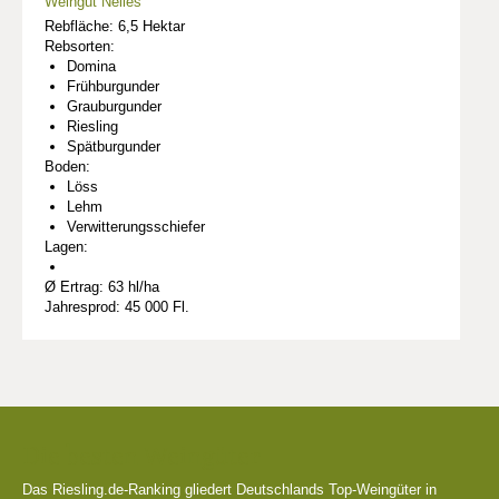
Weingut Nelles
Rebfläche: 6,5 Hektar
Rebsorten:
Domina
Frühburgunder
Grauburgunder
Riesling
Spätburgunder
Boden:
Löss
Lehm
Verwitterungsschiefer
Lagen:
Ø Ertrag: 63 hl/ha
Jahresprod: 45 000 Fl.
Die besten Weingüter
Das Riesling.de-Ranking gliedert Deutschlands Top-Weingüter in