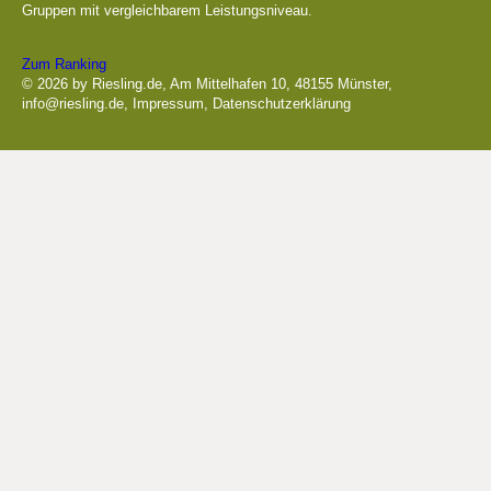
Gruppen mit vergleichbarem Leistungsniveau.
Zum Ranking
© 2026 by Riesling.de, Am Mittelhafen 10, 48155 Münster,
info@riesling.de
,
Impressum
,
Datenschutzerklärung